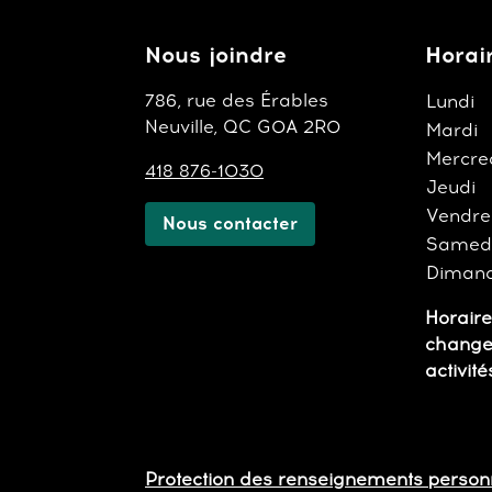
Nous joindre
Horai
786, rue des Érables
Lundi
Neuville, QC G0A 2R0
Mardi
Mercre
418 876-1030
Jeudi
Vendre
Nous contacter
Samed
Diman
Horaire
change
activité
Protection des renseignements person