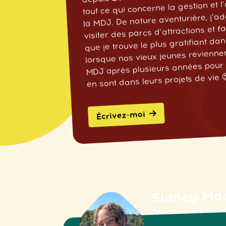
tout ce qui concerne la gestion et l
la MDJ. De nature aventurière, j’a
visiter des parcs d’attractions et f
que je trouve le plus gratifiant dan
lorsque nos vieux jeunes reviennen
MDJ après plusieurs années pour 
en sont dans leurs projets de vie 
Écrivez-moi
Sidney Ma
Animatrice-interv