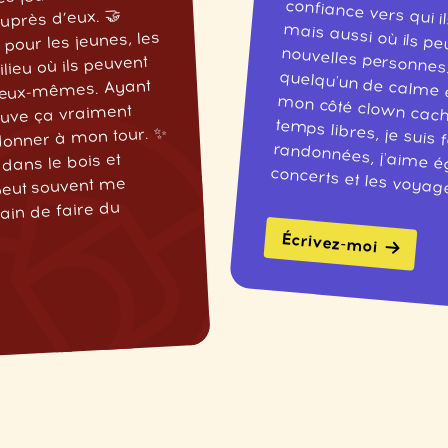
es jeunes et de
uprès d’eux. 🤝
pour les jeunes, les
lieu où ils peuvent
e eux-mêmes. Ayant
ouve ça vraiment
donner à mon tour. ✨
 dans le bois et
concerts et les voyag
n peut souvent me
ain de faire du
Écrivez-moi