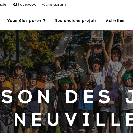
cter
Facebook
Instagram
Vous êtes parent?
Nos anciens projets
Activités
ISON DES 
E NEUVILL