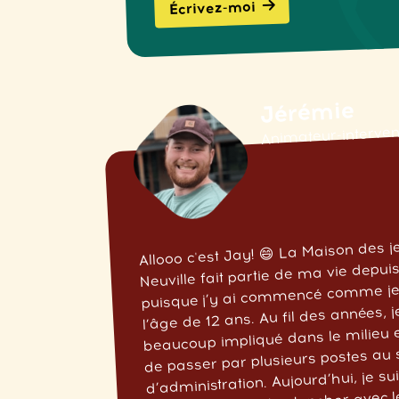
Écrivez-moi
Jérémie
Animateur-interve
Allooo c'est Jay! 😄 La Maison des
Neuville fait partie de ma vie depui
puisque j’y ai commencé comme jeu
l’âge de 12 ans. Au fil des années, 
beaucoup impliqué dans le milieu et
de passer par plusieurs postes au 
d’administration. Aujourd’hui, je s