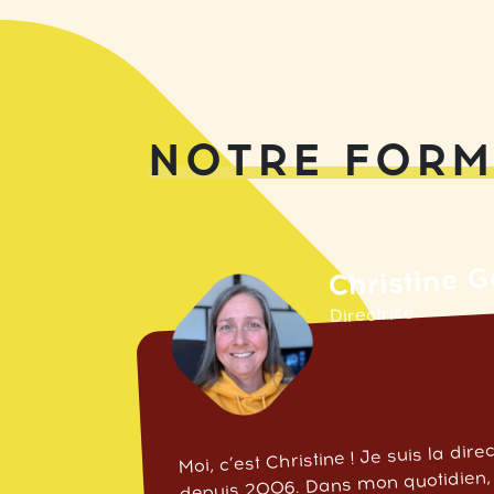
NOTRE FORM
Christine 
Directrice
Moi, c’est Christine ! Je suis la dir
depuis 2006. Dans mon quotidien,