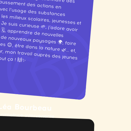
ut ça ! 🙌✨
Léa Bourbeau
nimatrice-intervenante