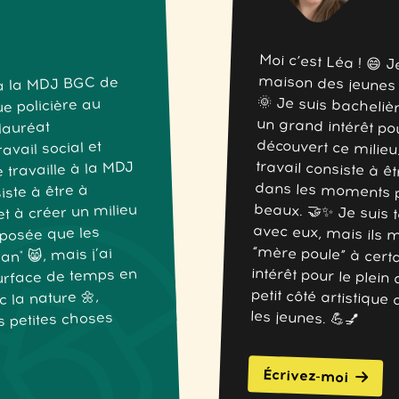
Moi c’est Léa ! 😄 
maison des jeunes 
🌞 Je suis bacheliè
un grand intérêt po
découvert ce milie
travail consiste à ê
dans les moments p
beaux. 🤝✨ Je suis
avec eux, mais ils
“mère poule” à ce
intérêt pour le plein
petit côté artistiq
 à la MDJ BGC de
ue policière au
lauréat
ravail social et
e travaille à la MDJ
iste à être à
et à créer un milieu
posée que les
n" 😸, mais j’ai
surface de temps en
 la nature 🌼,
les jeunes. 💪💅
es petites choses
Écrivez-moi