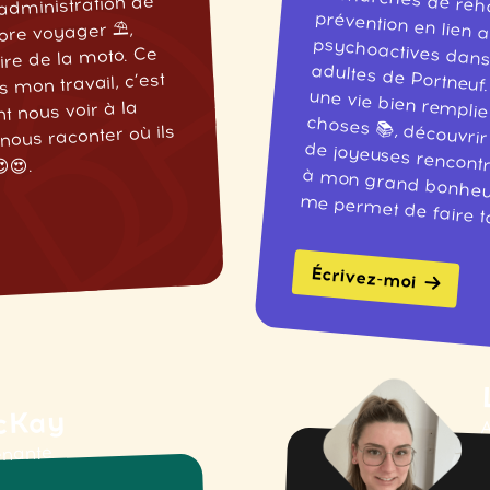
’administration de
dore voyager ⛱️,
aire de la moto. Ce
s mon travail, c’est
t nous voir à la
nous raconter où ils
😍.
me permet de faire to
Écrivez-moi
cKay
A
enante