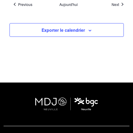
O
Évènements
Évènem
Previous
Aujourd'hui
Next
N
Exporter le calendrier