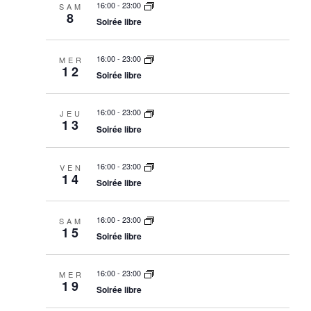
M
16:00
-
23:00
N
SAM
a
8
Soirée libre
T
E
t
V
e
N
I
.
16:00
-
23:00
MER
12
T
E
Soirée libre
W
S
S
16:00
-
23:00
JEU
S
13
N
Soirée libre
A
E
V
A
16:00
-
23:00
VEN
I
14
Soirée libre
R
G
A
C
16:00
-
23:00
SAM
T
15
H
Soirée libre
I
A
O
N
16:00
-
23:00
MER
N
19
Soirée libre
D