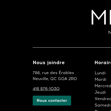
A
p
a
N
r
m
D
o
t
c
V
l
é
I
.
E
Nous joindre
Horair
W
786, rue des Érables
Lundi
Neuville, QC G0A 2R0
Mardi
S
Mercred
418 876-1030
Jeudi
N
Vendred
Nous contacter
Samedi