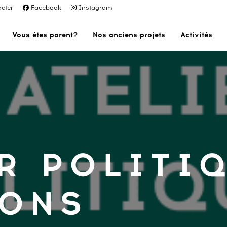
cter
Facebook
Instagram
Vous êtes parent?
Nos anciens projets
Activités
R POLITI
IONS