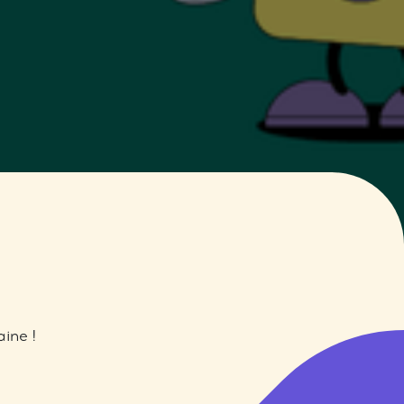
ine !