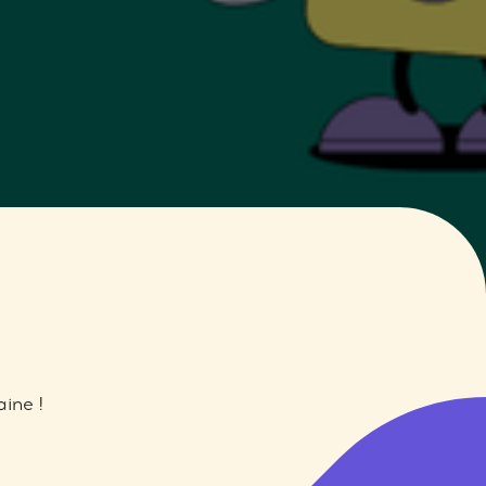
ine !