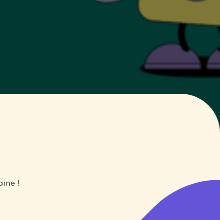
ine !