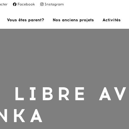
cter
Facebook
Instagram
Vous êtes parent?
Nos anciens projets
Activités
 LIBRE A
ANKA